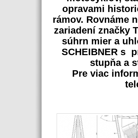
opravami histor
rámov. Rovnáme n
zariadení značky
súhrn mier a uh
SCHEIBNER s pr
stupňa a s
Pre viac infor
tel