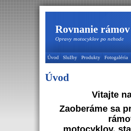
Rovnanie rámov
Opravy motocyklov po nehode
Úvod
Služby
Produkty
Fotogaléria
Úvod
Vitajte n
Zaoberáme sa p
rámo
motocyklov, st